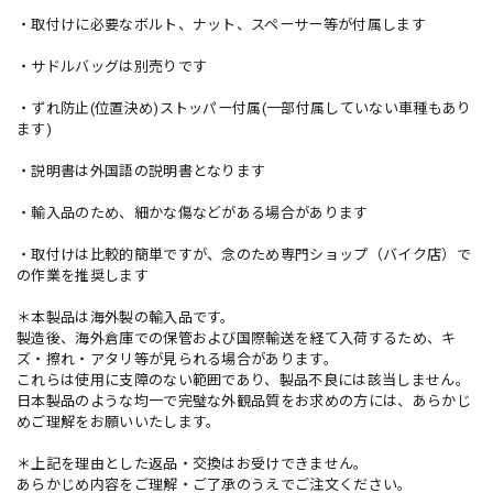
・取付けに必要なボルト、ナット、スペーサー等が付属します
・サドルバッグは別売りです
・ずれ防止(位置決め)ストッパー付属(一部付属していない車種もあり
ます)
・説明書は外国語の説明書となります
・輸入品のため、細かな傷などがある場合があります
・取付けは比較的簡単ですが、念のため専門ショップ（バイク店）で
の作業を推奨します
＊本製品は海外製の輸入品です。
製造後、海外倉庫での保管および国際輸送を経て入荷するため、キ
ズ・擦れ・アタリ等が見られる場合があります。
これらは使用に支障のない範囲であり、製品不良には該当しません。
日本製品のような均一で完璧な外観品質をお求めの方には、あらかじ
めご理解をお願いいたします。
＊上記を理由とした返品・交換はお受けできません。
あらかじめ内容をご理解・ご了承のうえでご注文ください。