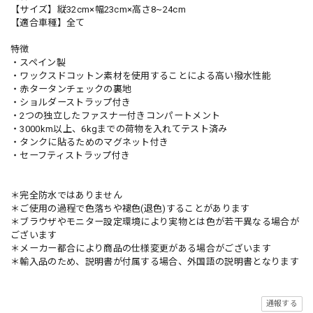
【サイズ】縦32cm×幅23cm×高さ8~24cm
【適合車種】全て
特徴
・スペイン製
・ワックスドコットン素材を使用することによる高い撥水性能
・赤タータンチェックの裏地
・ショルダーストラップ付き
・2つの独立したファスナー付きコンパートメント
・3000km以上、6kgまでの荷物を入れてテスト済み
・タンクに貼るためのマグネット付き
・セーフティストラップ付き
＊完全防水ではありません
＊ご使用の過程で色落ちや褪色(退色)することがあります
＊ブラウザやモニター設定環境により実物とは色が若干異なる場合が
ございます
＊メーカー都合により商品の仕様変更がある場合がございます
＊輸入品のため、説明書が付属する場合、外国語の説明書となります
通報する