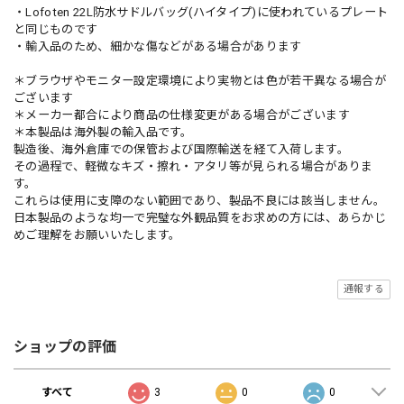
・Lofoten 22L防水サドルバッグ(ハイタイプ)に使われているプレート
と同じものです
・輸入品のため、細かな傷などがある場合があります
＊ブラウザやモニター設定環境により実物とは色が若干異なる場合が
ございます
＊メーカー都合により商品の仕様変更がある場合がございます
＊本製品は海外製の輸入品です。
製造後、海外倉庫での保管および国際輸送を経て入荷します。
その過程で、軽微なキズ・擦れ・アタリ等が見られる場合がありま
す。
これらは使用に支障のない範囲であり、製品不良には該当しません。
日本製品のような均一で完璧な外観品質をお求めの方には、あらかじ
めご理解をお願いいたします。
通報する
ショップの評価
すべて
3
0
0